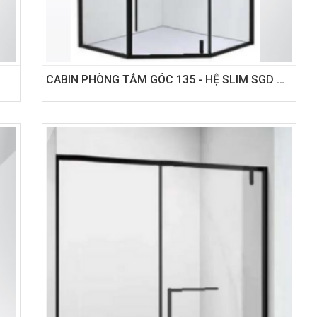
CABIN PHÒNG TẮM GÓC 135 - HỆ SLIM SGD MỞ QUAY TRONG/NGOÀI GÓC 135