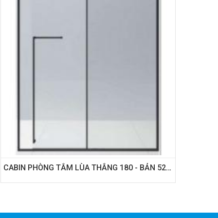
CABIN PHÒNG TẮM LÙA THẲNG 180 - BẢN 52 CÁNH LÙA CÓ GIẢM CHẤN 2 CHIỀU