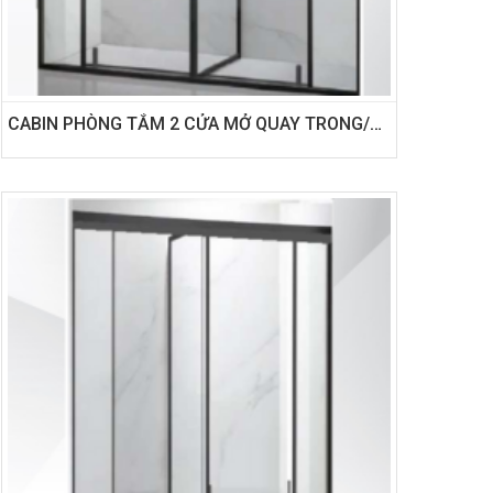
CABIN PHÒNG TẮM 2 CỬA MỞ QUAY TRONG/NGOÀI + CHIA PHÒNG VÁCH NGĂN