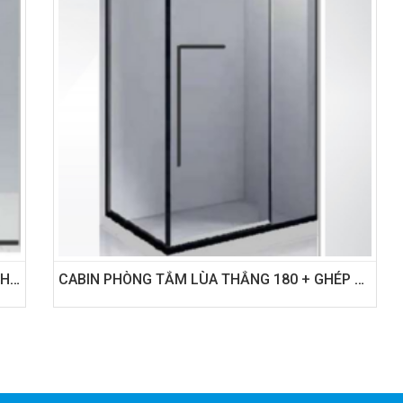
HỆ LÙA THẲNG 180 TIẾT KIỆM - BẢN 52 CÁNH LÙA CÓ GIẢM CHẤN 2 CHIỀU
CABIN PHÒNG TẮM LÙA THẲNG 180 + GHÉP VÁCH GÓC - BẢN 52 CÁNH LÙA CÓ GIẢM CHẤN 2 CHIỀU