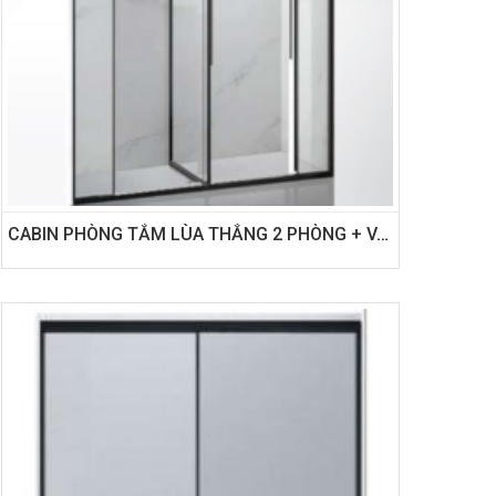
CABIN PHÒNG TẮM LÙA THẲNG 2 PHÒNG + VÁCH NGĂN - BẢN 52 CÁNH LÙA CÓ GIẢM CHẤN 2 CHIỀU