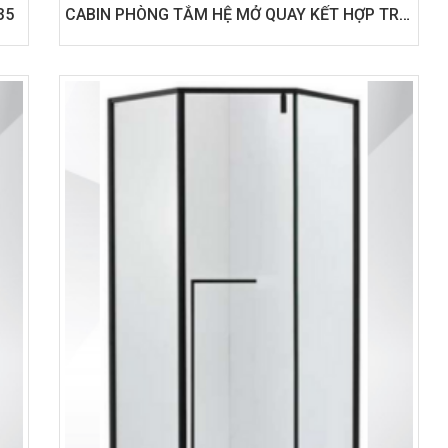
35
CABIN PHÒNG TẮM HỆ MỞ QUAY KẾT HỢP TRƯỢT GÓC - 2 PHÒNG CABIN