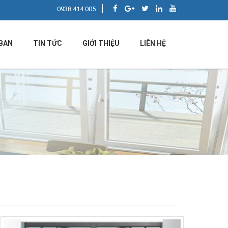
0938 414 005
BAN
TIN TỨC
GIỚI THIỆU
LIÊN HỆ