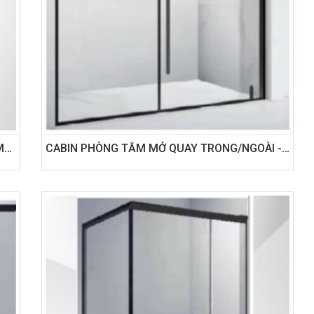
CABIN PHÒNG TẮM GÓC 90 - HỆ SLIM SGD MỞ QUAY TRONG/NGOÀI
CABIN PHÒNG TẮM MỞ QUAY TRONG/NGOÀI - MẪU THẲNG