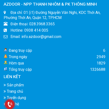
AZDOOR - NPP THANH NHÔM & PK THÔNG MINH
Địa chỉ: 01 (i1) Đường Nguyễn Văn Nghi, KDC Thới An,
Phường Thới An, Quận 12, TP.HCM
Điện thoại: 028.3968.3365
Hotline: 0938 414 005
Email: info.azdoor@gmail.com
Đang truy cập
6
Trong ngày
2949
Hôm qua
1829
Tổng truy cập
1326688
LIÊN KẾT
Sản phẩm
Trang chủ
Tuyển dụng
Liên hệ