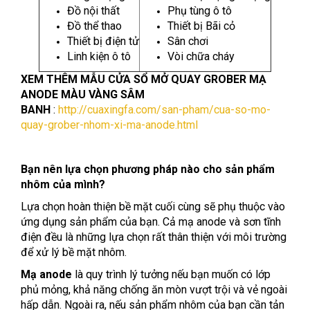
Đồ nội thất
Phụ tùng ô tô
Đồ thể thao
Thiết bị Bãi cỏ
Thiết bị điện tử
Sân chơi
Linh kiện ô tô
Vòi chữa cháy
XEM THÊM MẪU CỬA SỔ MỞ QUAY GROBER MẠ
ANODE MÀU VÀNG SÂM
BANH
:
http://cuaxingfa.com/san-pham/cua-so-mo-
quay-grober-nhom-xi-ma-anode.html
Bạn nên lựa chọn phương pháp nào cho sản phẩm
nhôm của mình?
Lựa chọn hoàn thiện bề mặt cuối cùng sẽ phụ thuộc vào
ứng dụng sản phẩm của bạn. Cả mạ anode và sơn tĩnh
điện đều là những lựa chọn rất thân thiện với môi trường
để xử lý bề mặt nhôm.
Mạ anode
là quy trình lý tưởng nếu bạn muốn có lớp
phủ mỏng, khả năng chống ăn mòn vượt trội và vẻ ngoài
hấp dẫn. Ngoài ra, nếu sản phẩm nhôm của bạn cần tản