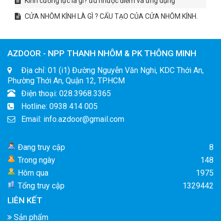
Kính cường lực là gì? ưu nhược điểm và ứng dụng
CỬA NHÔM KÍNH LÀ GÌ ? CẤU TẠO CỦA CỬA NHÔM KÍNH.
AZDOOR - NPP THANH NHÔM & PK THÔNG MINH
Địa chỉ: 01 (i1) Đường Nguyễn Văn Nghi, KDC Thới An,
Phường Thới An, Quận 12, TP.HCM
Điện thoại: 028.3968.3365
Hotline: 0938 414 005
Email: info.azdoor@gmail.com
Đang truy cập
8
Trong ngày
148
Hôm qua
1975
Tổng truy cập
1329442
LIÊN KẾT
Sản phẩm