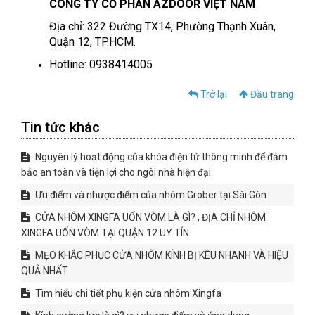
CÔNG TY CỔ PHẦN AZDOOR VIỆT NAM
Địa chỉ: 322 Đường TX14, Phường Thạnh Xuân,
Quận 12, TP.HCM.
Hotline: 0938414005
Trở lại
Đầu trang
Tin tức khác
Nguyên lý hoạt động của khóa điện tử thông minh để đảm
bảo an toàn và tiện lợi cho ngôi nhà hiện đại
Ưu điểm và nhược điểm của nhôm Grober tại Sài Gòn
CỬA NHÔM XINGFA UỐN VÒM LÀ GÌ? , ĐỊA CHỈ NHÔM
XINGFA UỐN VÒM TẠI QUẬN 12 UY TÍN
MẸO KHẮC PHỤC CỬA NHÔM KÍNH BỊ KÊU NHANH VÀ HIỆU
QUẢ NHẤT
Tìm hiểu chi tiết phụ kiện cửa nhôm Xingfa