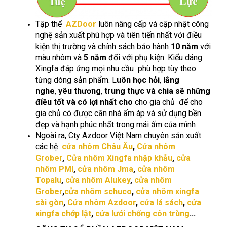
Tập thể
AZDoor
luôn nâng cấp và cập nhật công
nghệ sản xuất phù hợp và tiên tiến nhất với điều
kiện thị trường và chính sách bảo hành
10 năm
với
màu nhôm và
5 năm
đối với phụ kiện. Kiểu dáng
Xingfa đáp ứng mọi nhu cầu phù hợp tùy theo
từng dòng sản phẩm. L
uôn học hỏi
,
lắng
nghe
,
yêu thương
,
trung thực và chia sẽ những
điều tốt và có lợi nhất cho
cho gia chủ để cho
gia chủ có được căn nhà ấm áp và sử dụng bền
đẹp và hạnh phúc nhất trong mái ấm của mình
Ngoài ra, Cty Azdoor Việt Nam chuyên sản xuất
các hệ
cửa nhôm Châu Âu
,
Cửa nhôm
Grober
,
Cửa nhôm Xingfa nhập khẫu
,
cửa
nhôm PMI
,
cửa nhôm Jma
,
cửa nhôm
Topalu
,
cửa nhôm Alukey
,
cửa nhôm
Grober
,
cửa nhôm schuco
,
cửa nhôm xingfa
sài gòn
,
Cửa nhôm Azdoor
,
cửa lá sách
,
cửa
xingfa chớp lật
,
cửa lưới chống côn trùng
...