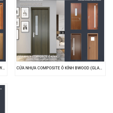
CỬA NHỰA COMPOSITE VÂN GỖ CAO CẤP BWOOD (LUXURY WOOD GRAIN COMPOSITE DOOR)
CỬA NHỰA COMPOSITE Ô KÍNH BWOOD (GLASS PANEL COMPOSITE DOOR)