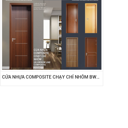
CỬA NHỰA COMPOSITE CHẠY CHỈ NHÔM BWOOD (ALUMINUM LINE COMPOSITE DOOR)