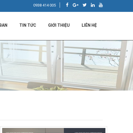
0938 414 005
BAN
TIN TỨC
GIỚI THIỆU
LIÊN HỆ