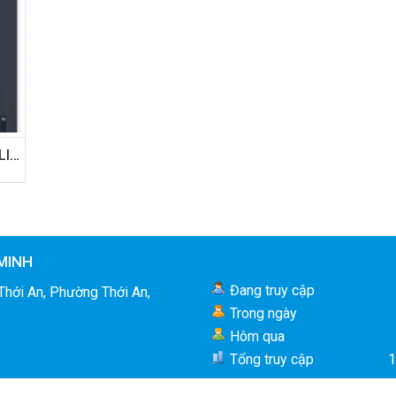
CỬA NHỰA COMPOSITE PHẲNG BWOOD (SOLID COMPOSITE DOOR)
MINH
Đang truy cập
Thới An, Phường Thới An,
Trong ngày
Hôm qua
Tổng truy cập
1