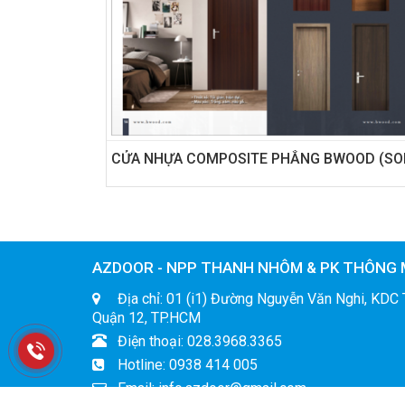
AZDOOR - NPP THANH NHÔM & PK THÔNG 
Địa chỉ: 01 (i1) Đường Nguyễn Văn Nghi, KDC 
Quận 12, TP.HCM
Điện thoại: 028.3968.3365
Hotline: 0938 414 005
Email: info.azdoor@gmail.com