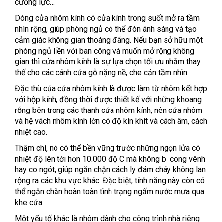
cường lực…
Dòng cửa nhôm kính có cửa kính trong suốt mở ra tầm
nhìn rộng, giúp phòng ngủ có thể đón ánh sáng và tạo
cảm giác không gian thoáng đãng. Nếu bạn sở hữu một
phòng ngủ liền với ban công và muốn mở rộng không
gian thì cửa nhôm kính là sự lựa chọn tối ưu nhằm thay
thế cho các cánh cửa gỗ nặng nề, che cản tầm nhìn.
Đặc thù của cửa nhôm kính là được làm từ nhôm kết hợp
với hộp kính, đồng thời được thiết kế với những khoang
rỗng bên trong các thanh cửa nhôm kính, nên cửa nhôm
và hệ vách nhôm kính lớn có độ kín khít và cách âm, cách
nhiệt cao.
Thậm chí, nó có thể bền vững trước những ngọn lửa có
nhiệt độ lên tới hơn 10.000 độ C mà không bị cong vênh
hay co ngót, giúp ngăn chặn cách ly đám cháy không lan
rộng ra các khu vực khác. Đặc biệt, tính năng này còn có
thể ngăn chặn hoàn toàn tình trạng ngấm nước mưa qua
khe cửa.
Một yếu tố khác là nhôm dành cho công trình nhà riêng