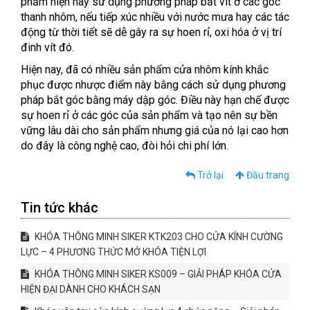
phẩm hiện nay sử dụng phương pháp bắt vít ở các góc
thanh nhôm, nếu tiếp xúc nhiều với nước mưa hay các tác
động từ thời tiết sẽ dễ gây ra sự hoen rỉ, oxi hóa ở vị trí
đinh vít đó.
Hiện nay, đã có nhiều sản phẩm cửa nhôm kính khắc
phục được nhược điểm này bằng cách sử dụng phương
pháp bắt góc bằng máy dập góc. Điều này hạn chế được
sự hoen rỉ ở các góc của sản phẩm và tạo nên sự bền
vững lâu dài cho sản phẩm nhưng giá của nó lại cao hơn
do đây là công nghệ cao, đòi hỏi chi phí lớn.
Trở lại
Đầu trang
Tin tức khác
KHÓA THÔNG MINH SIKER KTK203 CHO CỬA KÍNH CƯỜNG
LỰC – 4 PHƯƠNG THỨC MỞ KHÓA TIỆN LỢI
KHÓA THÔNG MINH SIKER KS009 – GIẢI PHÁP KHÓA CỬA
HIỆN ĐẠI DÀNH CHO KHÁCH SẠN