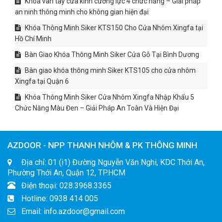
Khóa vân tay cửa kính cường lực 4 chức năng – Giải pháp
an ninh thông minh cho không gian hiện đại
Khóa Thông Minh Siker KTS150 Cho Cửa Nhôm Xingfa tại
Hồ Chí Minh
Bàn Giao Khóa Thông Minh Siker Cửa Gỗ Tại Bình Dương
Bàn giao khóa thông minh Siker KTS105 cho cửa nhôm
Xingfa tại Quận 6
Khóa Thông Minh Siker Cửa Nhôm Xingfa Nhập Khẩu 5
Chức Năng Màu Đen – Giải Pháp An Toàn Và Hiện Đại
AZDOOR - NPP THANH NHÔM & PK THÔNG MINH
Địa chỉ: 01 (i1) Đường Nguyễn Văn Nghi, KDC Thới An,
Phường Thới An, Quận 12, TP.HCM
Điện thoại: 028.3968.3365
Hotline: 0938 414 005
Email: info.azdoor@gmail.com