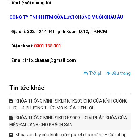
Liên hệ với chúng tôi
CÔNG TY TNHH HTM CỬA LƯỚI CHỐNG MUỖI CHÂU ÂU
Địa chỉ: 322 TX14, P.Thạnh Xuân, Q.12, TP.HCM
Điện thoại:
0901 138 001
Email: info.chauau@gmail.com
Trở lại
Đầu trang
Tin tức khác
KHÓA THÔNG MINH SIKER KTK203 CHO CỬA KÍNH CƯỜNG
LỰC – 4 PHƯƠNG THỨC MỞ KHÓA TIỆN LỢI
KHÓA THÔNG MINH SIKER KS009 – GIẢI PHÁP KHÓA CỬA
HIỆN ĐẠI DÀNH CHO KHÁCH SẠN
Khóa vân tay cửa kính cường lực 4 chức năng – Giải pháp