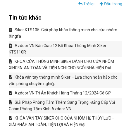
Trở lại
Đầu trang
Tin tức khác
Siker KTS105: Giải pháp khóa thông minh cho cửa nhôm
Xingfa
Azdoor VN Bàn Giao 12 Bộ Khóa Thông Minh Siker
KTS110R
KHÓA CỬA THÔNG MINH SIKER DÀNH CHO CỬA NHÔM
XINGFA: AN TOÀN VÀ TIỆN NGHI CHO NGÔI NHÀ HIỆN ĐẠI
Khóa vân tay thông minh Siker – Lựa chọn hoàn hảo cho
văn phòng chuyên nghiệp
Azdoor VN Tri Ân Khách Hàng Tháng 12/2024 Có Gì?
Giải Pháp Phòng Tắm Thêm Sang Trọng, Đẳng Cấp Với
Cabin Phòng Tắm Kính Azdoor VN
KHÓA VÂN TAY SIKER CHO CỬA NHÔM HỆ THỦY LỰC –
GIẢI PHÁP AN TOÀN, TIỆN LỢI VÀ HIỆN ĐẠI