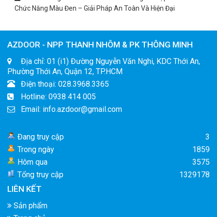
Chức Năng Màu Đen – Giải Pháp An Toàn Và Hiện Đại
AZDOOR - NPP THANH NHÔM & PK THÔNG MINH
Địa chỉ: 01 (i1) Đường Nguyễn Văn Nghi, KDC Thới An,
Phường Thới An, Quận 12, TP.HCM
Điện thoại: 028.3968.3365
Hotline: 0938 414 005
Email: info.azdoor@gmail.com
Đang truy cập
3
Trong ngày
1859
Hôm qua
3575
Tổng truy cập
1329178
LIÊN KẾT
Sản phẩm