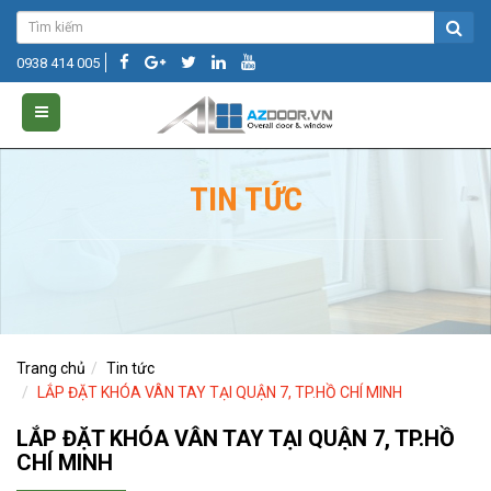
0938 414 005
TIN TỨC
Trang chủ
Tin tức
LẮP ĐẶT KHÓA VÂN TAY TẠI QUẬN 7, TP.HỒ CHÍ MINH
LẮP ĐẶT KHÓA VÂN TAY TẠI QUẬN 7, TP.HỒ
CHÍ MINH