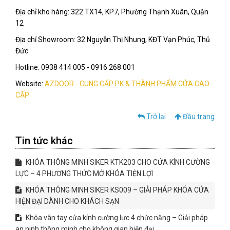
Địa chỉ kho hàng: 322 TX14, KP7, Phường Thạnh Xuân, Quận
12
Địa chỉ Showroom: 32 Nguyễn Thị Nhung, KĐT Vạn Phúc, Thủ
Đức
Hotline: 0938 414 005 - 0916 268 001
Website:
AZDOOR - CUNG CẤP PK & THÀNH PHẨM CỬA CAO
CẤP
Trở lại
Đầu trang
Tin tức khác
KHÓA THÔNG MINH SIKER KTK203 CHO CỬA KÍNH CƯỜNG
LỰC – 4 PHƯƠNG THỨC MỞ KHÓA TIỆN LỢI
KHÓA THÔNG MINH SIKER KS009 – GIẢI PHÁP KHÓA CỬA
HIỆN ĐẠI DÀNH CHO KHÁCH SẠN
Khóa vân tay cửa kính cường lực 4 chức năng – Giải pháp
an ninh thông minh cho không gian hiện đại