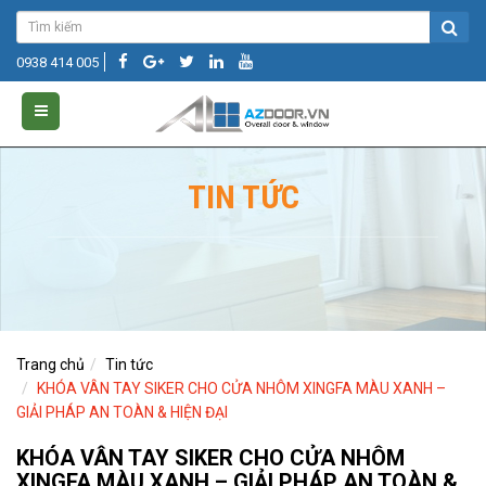
0938 414 005
TIN TỨC
Trang chủ
Tin tức
KHÓA VÂN TAY SIKER CHO CỬA NHÔM XINGFA MÀU XANH –
GIẢI PHÁP AN TOÀN & HIỆN ĐẠI
KHÓA VÂN TAY SIKER CHO CỬA NHÔM
XINGFA MÀU XANH – GIẢI PHÁP AN TOÀN &