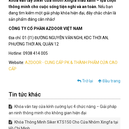
Khóa vân tay Siker cửa nhôm Xingfa màu xanh – lựa chọn
thông minh cho cuộc sống tiện nghi và an toàn.
Nếu bạn
đang tìm kiếm một giải pháp khóa hiện đại, đây chắc chắn là
sản phẩm đáng cân nhắc!
CÔNG TY CỔ PHẦN AZDOOR VIỆT NAM
Địa chỉ: 01 (I1) ĐƯỜNG NGUYỄN VĂN NGHI, KDC THỚI AN,
PHƯỜNG THỚI AN, QUẬN 12
Hotline: 0938 414 005
Website:
AZDOOR - CUNG CẤP PK & THÀNH PHẨM CỬA CAO
CẤP
Trở lại
Đầu trang
Tin tức khác
Khóa vân tay cửa kính cường lực 4 chức năng – Giải pháp
an ninh thông minh cho không gian hiện đại
Khóa Thông Minh Siker KTS150 Cho Cửa Nhôm Xingfa tại
Hồ Chí Minh