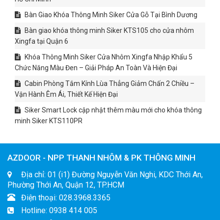
Bàn Giao Khóa Thông Minh Siker Cửa Gỗ Tại Bình Dương
Bàn giao khóa thông minh Siker KTS105 cho cửa nhôm
Xingfa tại Quận 6
Khóa Thông Minh Siker Cửa Nhôm Xingfa Nhập Khẩu 5
Chức Năng Màu Đen – Giải Pháp An Toàn Và Hiện Đại
Cabin Phòng Tắm Kính Lùa Thẳng Giảm Chấn 2 Chiều –
Vận Hành Êm Ái, Thiết Kế Hiện Đại
Siker Smart Lock cập nhật thêm màu mới cho khóa thông
minh Siker KTS110PR
AZDOOR - NPP THANH NHÔM & PK THÔNG MINH
Địa chỉ: 01 (i1) Đường Nguyễn Văn Nghi, KDC Thới An,
Phường Thới An, Quận 12, TP.HCM
Điện thoại: 028.3968.3365
Hotline: 0938 414 005