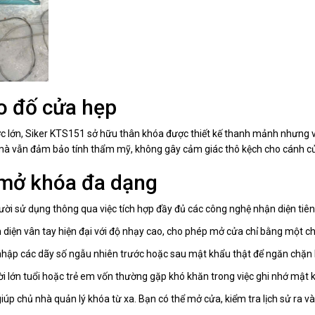
o đố cửa hẹp
ớc lớn, Siker KTS151 sở hữu thân khóa được thiết kế thanh mảnh nhưng 
, mà vẫn đảm bảo tính thẩm mỹ, không gây cảm giác thô kệch cho cánh c
 mở khóa đa dạng
ời sử dụng thông qua việc tích hợp đầy đủ các công nghệ nhận diện tiên 
diện vân tay hiện đại với độ nhạy cao, cho phép mở cửa chỉ bằng một ch
nhập các dãy số ngẫu nhiên trước hoặc sau mật khẩu thật để ngăn chặn 
ười lớn tuổi hoặc trẻ em vốn thường gặp khó khăn trong việc ghi nhớ mật
giúp chủ nhà quản lý khóa từ xa. Bạn có thể mở cửa, kiểm tra lịch sử ra 