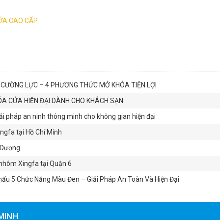
ỬA CAO CẤP
 CƯỜNG LỰC – 4 PHƯƠNG THỨC MỞ KHÓA TIỆN LỢI
ÓA CỬA HIỆN ĐẠI DÀNH CHO KHÁCH SẠN
ải pháp an ninh thông minh cho không gian hiện đại
gfa tại Hồ Chí Minh
h Dương
nhôm Xingfa tại Quận 6
ẩu 5 Chức Năng Màu Đen – Giải Pháp An Toàn Và Hiện Đại
MINH