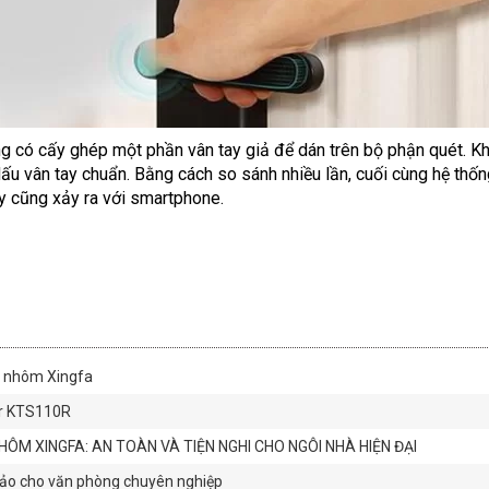
g có cấy ghép một phần vân tay giả để dán trên bộ phận quét. K
 dấu vân tay chuẩn. Bằng cách so sánh nhiều lần, cuối cùng hệ thố
ày cũng xảy ra với smartphone.
a nhôm Xingfa
er KTS110R
M XINGFA: AN TOÀN VÀ TIỆN NGHI CHO NGÔI NHÀ HIỆN ĐẠI
hảo cho văn phòng chuyên nghiệp