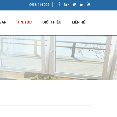
0938 414 005
BAN
TIN TỨC
GIỚI THIỆU
LIÊN HỆ