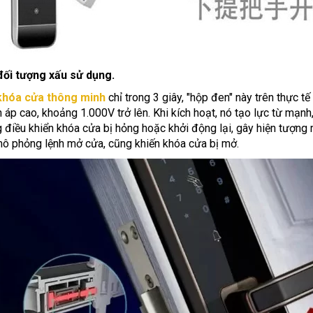
đối tượng xấu sử dụng.
khóa cửa thông minh
chỉ trong 3 giây, "hộp đen" này trên thực t
 áp cao, khoảng 1.000V trở lên. Khi kích hoạt, nó tạo lực từ mạ
ống điều khiển khóa cửa bị hỏng hoặc khởi động lại, gây hiện tượn
ô phỏng lệnh mở cửa, cũng khiến khóa cửa bị mở.