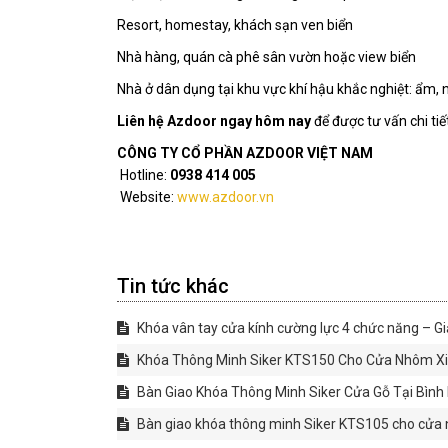
Resort, homestay, khách sạn ven biển
Nhà hàng, quán cà phê sân vườn hoặc view biển
Nhà ở dân dụng tại khu vực khí hậu khắc nghiệt: ẩm, n
Liên hệ Azdoor ngay hôm nay
để được tư vấn chi ti
CÔNG TY CỔ PHẦN AZDOOR VIỆT NAM
Hotline:
0938 414 005
Website:
www.azdoor.vn
Tin tức khác
Khóa vân tay cửa kính cường lực 4 chức năng – Gi
Khóa Thông Minh Siker KTS150 Cho Cửa Nhôm Xin
Bàn Giao Khóa Thông Minh Siker Cửa Gỗ Tại Bìn
Bàn giao khóa thông minh Siker KTS105 cho cửa 