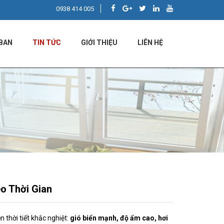
0938 414 005
BAN
TIN TỨC
GIỚI THIỆU
LIÊN HỆ
o Thời Gian
 thời tiết khắc nghiệt:
gió biển mạnh, độ ẩm cao, hơi