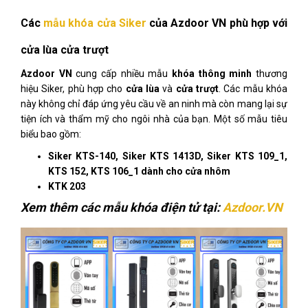
Các
mẫu khóa cửa Siker
của Azdoor VN phù hợp với
cửa lùa cửa trượt
Azdoor VN
cung cấp nhiều mẫu
khóa thông minh
thương
hiệu Siker, phù hợp cho
cửa lùa
và
cửa trượt
. Các mẫu khóa
này không chỉ đáp ứng yêu cầu về an ninh mà còn mang lại sự
tiện ích và thẩm mỹ cho ngôi nhà của bạn. Một số mẫu tiêu
biểu bao gồm:
Siker KTS-140, Siker KTS 1413D, Siker KTS 109_1,
KTS 152, KTS 106_1 dành cho cửa nhôm
KTK 203
Xem thêm các mẫu khóa điện tử tại:
Azdoor.VN