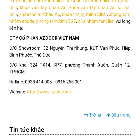
cửa kính
,
lắp đặt khóa điện tử Châu Âu
,
khóa điện tử tại Sài
Gòn
,
khóa vân tay Châu Âu
,
khóa vân tay Châu Âu tại Sài
Gòn
,
khóa thẻ từ Châu Âu
,
khóa thông minh Siker
,
phòng tắm
nhôm anode
,
phòng tắm kính SGD
,
cửa nhôm tấm liền
vui lòng
liên hệ:
CTY CỔ PHẦN AZDOOR VIỆT NAM
Đ/C Showroom: 32 Nguyễn Thị Nhung, KĐT Vạn Phúc, Hiệp
Bình Phước, Thủ Đức
Đ/C kho: 324 TX14, KP7, phường Thạnh Xuân, Quận 12,
TP.HCM
Hotline: 0938 414 005 - 0916 268 001
Website:
http://www.azdoor.vn/
Trở lại
Đầu trang
Tin tức khác