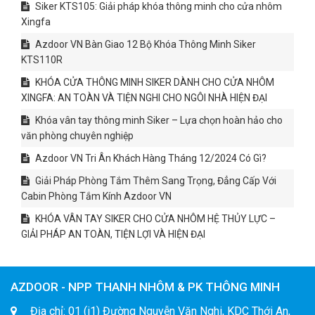
Siker KTS105: Giải pháp khóa thông minh cho cửa nhôm
Xingfa
Azdoor VN Bàn Giao 12 Bộ Khóa Thông Minh Siker
KTS110R
KHÓA CỬA THÔNG MINH SIKER DÀNH CHO CỬA NHÔM
XINGFA: AN TOÀN VÀ TIỆN NGHI CHO NGÔI NHÀ HIỆN ĐẠI
Khóa vân tay thông minh Siker – Lựa chọn hoàn hảo cho
văn phòng chuyên nghiệp
Azdoor VN Tri Ân Khách Hàng Tháng 12/2024 Có Gì?
Giải Pháp Phòng Tắm Thêm Sang Trọng, Đẳng Cấp Với
Cabin Phòng Tắm Kính Azdoor VN
KHÓA VÂN TAY SIKER CHO CỬA NHÔM HỆ THỦY LỰC –
GIẢI PHÁP AN TOÀN, TIỆN LỢI VÀ HIỆN ĐẠI
AZDOOR - NPP THANH NHÔM & PK THÔNG MINH
Địa chỉ: 01 (i1) Đường Nguyễn Văn Nghi, KDC Thới An,