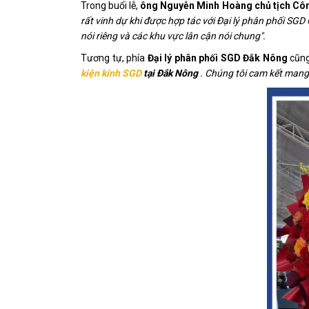
Trong buổi lễ,
ông Nguyễn Minh Hoàng chủ tịch Cô
rất vinh dự khi được hợp tác với Đại lý phân phối SGD
nói riêng và các khu vực lân cận nói chung".
Tương tự, phía
Đại lý phân phối SGD Đắk
Nông
cũng
kiện kính SGD
tại Đắk
Nông
. Chúng tôi cam kết mang