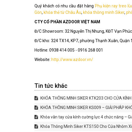
Quý khách có nhu cầu đặt hàng
Phụ kiện ray treo lù
Gòn
,
khóa thẻ từ Châu Âu
,
khóa thông minh Siker
,
ph
CTY CỔ PHẦN AZDOOR VIỆT NAM
Đ/C Showroom: 32 Nguyễn Thị Nhung, KĐT Vạn Phúc,
Đ/C kho: 324 TX14, KP7, phường Thạnh Xuân, Quận 
Hotline: 0938 414 005 - 0916 268 001
Website:
http://www.azdoor.vn/
Tin tức khác
KHÓA THÔNG MINH SIKER KTK203 CHO CỬA KÍNH
KHÓA THÔNG MINH SIKER KS009 – GIẢI PHÁP KH
Khóa vân tay cửa kính cường lực 4 chức năng – Gi
Khóa Thông Minh Siker KTS150 Cho Cửa Nhôm Xin