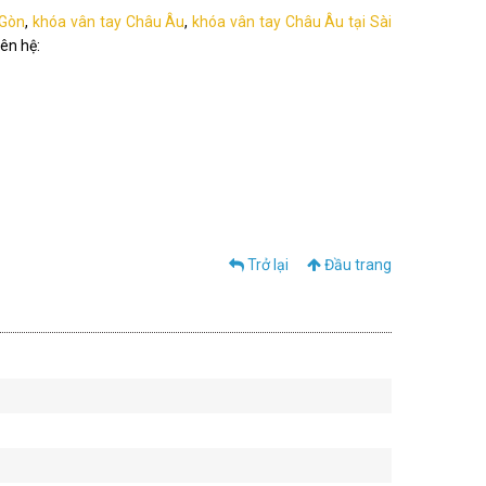
 Gòn
,
khóa vân tay Châu Âu
,
khóa vân tay Châu Âu tại Sài
iên hệ:
Trở lại
Đầu trang