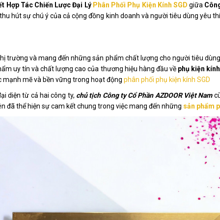
ết Hợp Tác Chiến Lược Đại Lý
Phân Phối Phụ Kiện Kính SGD
giữa
Công
ã thu hút sự chú ý của cả cộng đồng kinh doanh và người tiêu dùng yêu thí
 thị trường và mang đến những sản phẩm chất lượng cho người tiêu dùng
ẩm uy tín và chất lượng cao của thương hiệu hàng đầu về
phụ kiện kín
tác mạnh mẽ và bền vững trong hoạt động
phân phối phụ kiện kính SGD
i diện từ cả hai công ty,
chủ tịch Công ty Cổ Phần AZDOOR Việt Nam
c
bên đã thể hiện sự cam kết chung trong việc mang đến những
sản phẩm p