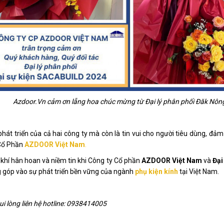
Azdoor.Vn cảm ơn lẵng hoa chúc mừng từ Đại lý phân phối Đăk Nôn
 phát triển của cả hai công ty mà còn là tin vui cho người tiêu dùng, đ
 Cổ Phần
AZDOOR Việt Nam
.
g khí hân hoan và niềm tin khi Công ty Cổ phần
AZDOOR Việt Nam
và
Đại
g góp vào sự phát triển bền vững của ngành
phụ kiện kính
tại Việt Nam.
ui lòng liên hệ hotline: 0938414005