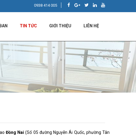
0938 414 005
BAN
TIN TỨC
GIỚI THIỆU
LIÊN HỆ
hao
Đồng Nai
(Số 05 đường Nguyễn Ái Quốc, phường Tân