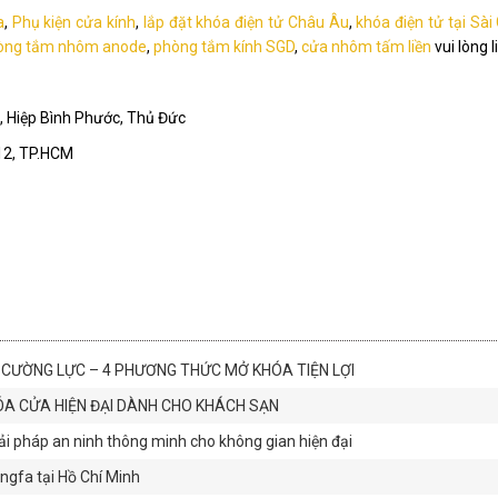
a
,
Phụ kiện cửa kính
,
lắp đặt khóa điện tử Châu Âu
,
khóa điện tử tại Sài
òng tắm nhôm anode
,
phòng tắm kính SGD
,
cửa nhôm tấm liền
vui lòng l
 Hiệp Bình Phước, Thủ Đức
12, TP.HCM
 CƯỜNG LỰC – 4 PHƯƠNG THỨC MỞ KHÓA TIỆN LỢI
ÓA CỬA HIỆN ĐẠI DÀNH CHO KHÁCH SẠN
ải pháp an ninh thông minh cho không gian hiện đại
gfa tại Hồ Chí Minh