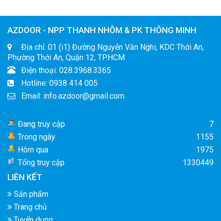
AZDOOR - NPP THANH NHÔM & PK THÔNG MINH
Địa chỉ: 01 (i1) Đường Nguyễn Văn Nghi, KDC Thới An,
Phường Thới An, Quận 12, TP.HCM
Điện thoại: 028.3968.3365
Hotline: 0938 414 005
Email: info.azdoor@gmail.com
Đang truy cập
7
Trong ngày
1155
Hôm qua
1975
Tổng truy cập
1330449
LIÊN KẾT
Sản phẩm
Trang chủ
Tuyển dụng