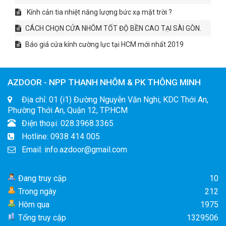
Kính cản tia nhiệt năng lượng bức xạ mặt trời ?
CÁCH CHỌN CỬA NHÔM TỐT ĐỘ BỀN CAO TẠI SÀI GÒN.
Báo giá cửa kính cường lực tại HCM mới nhất 2019
AZDOOR - NPP THANH NHÔM & PK THÔNG MINH
Địa chỉ: 01 (i1) Đường Nguyễn Văn Nghi, KDC Thới An,
Phường Thới An, Quận 12, TP.HCM
Điện thoại: 028.3968.3365
Hotline: 0938 414 005
Email: info.azdoor@gmail.com
Đang truy cập
10
Trong ngày
212
Hôm qua
1975
Tổng truy cập
1329506