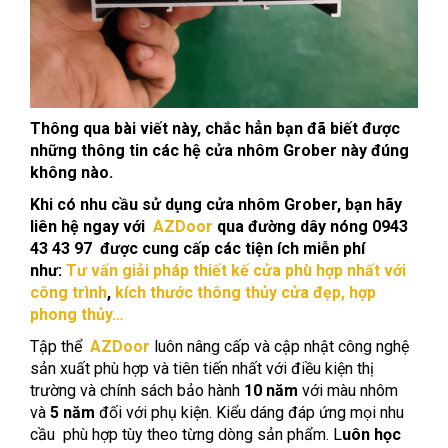
Thông qua bài viết này, chắc hẳn bạn đã biết được
những thông tin các hệ cửa nhôm Grober này đúng
không nào.
Khi có nhu cầu sử dụng cửa nhôm Grober, bạn hãy
liên hệ ngay với
AZDoor
qua đường dây nóng 0943
43 43 97 được cung cấp các tiện ích miễn phí
như:
Tư vấn giải pháp
thiết kế cửa phù hợp nhất với
công trình
,
kích thước thông thủy cửa đẹp, hợp
phong thủy…
Tập thể
AZDoor
luôn nâng cấp và cập nhật công nghệ
sản xuất phù hợp và tiên tiến nhất với điều kiện thị
trường và chính sách bảo hành
10 năm
với màu nhôm
và
5 năm
đối với phụ kiện. Kiểu dáng đáp ứng mọi nhu
cầu phù hợp tùy theo từng dòng sản phẩm. L
uôn học