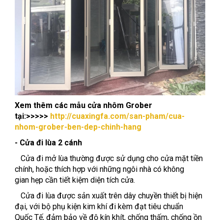
Xem thêm các mẫu cửa nhôm Grober
tại:>>>>>
http://cuaxingfa.com/san-pham/cua-
nhom-grober-ben-dep-chinh-hang
- Cửa đi lùa 2 cánh
Cửa đi mở lùa thường được sử dụng cho cửa mặt tiền
chính, hoặc thích hợp với những ngôi nhà có không
gian hẹp cần tiết kiệm diện tích cửa.
Cửa đi lùa được sản xuất trên dây chuyền thiết bị hiện
đại, với bộ phụ kiện kim khí đi kèm đạt tiêu chuẩn
Quốc Tế, đảm bảo về độ kín khít, chống thấm, chống ồn