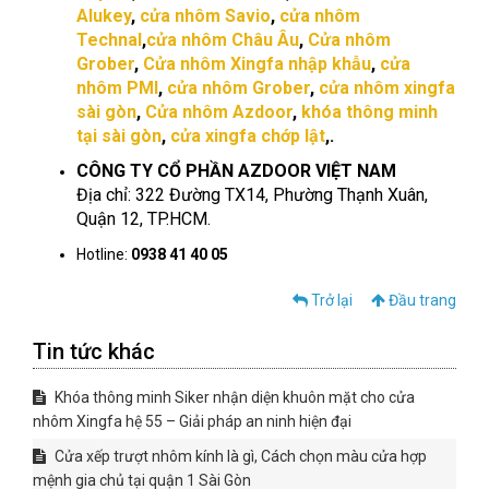
Alukey
,
cửa nhôm Savio
,
cửa nhôm
Technal
,
cửa nhôm Châu Âu
,
Cửa nhôm
Grober
,
Cửa nhôm Xingfa nhập khẫu
,
cửa
nhôm PMI
,
cửa nhôm Grober
,
cửa nhôm xingfa
sài gòn
,
Cửa nhôm Azdoor
,
khóa thông minh
tại sài gòn
,
cửa xingfa chớp lật
,.
CÔNG TY CỔ PHẦN AZDOOR VIỆT NAM
Địa chỉ: 322 Đường TX14, Phường Thạnh Xuân,
Quận 12, TP.HCM.
Hotline:
0938 41 40 05
Trở lại
Đầu trang
Tin tức khác
Khóa thông minh Siker nhận diện khuôn mặt cho cửa
nhôm Xingfa hệ 55 – Giải pháp an ninh hiện đại
Cửa xếp trượt nhôm kính là gì, Cách chọn màu cửa hợp
mệnh gia chủ tại quận 1 Sài Gòn