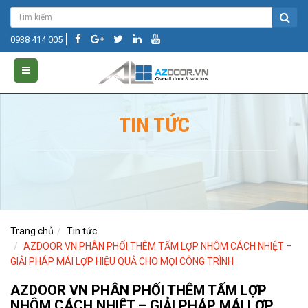
0938 414 005
TIN TỨC
Trang chủ
Tin tức
AZDOOR VN PHÂN PHỐI THÊM TẤM LỢP NHÔM CÁCH NHIỆT –
GIẢI PHÁP MÁI LỢP HIỆU QUẢ CHO MỌI CÔNG TRÌNH
AZDOOR VN PHÂN PHỐI THÊM TẤM LỢP
NHÔM CÁCH NHIỆT – GIẢI PHÁP MÁI LỢP