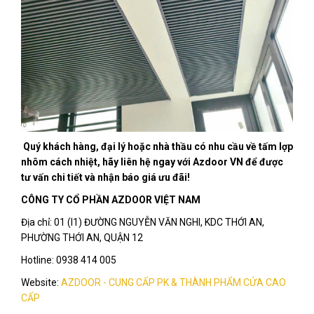
Quý khách hàng, đại lý hoặc nhà thầu có nhu cầu về tấm lợp
nhôm cách nhiệt, hãy liên hệ ngay với Azdoor VN để được
tư vấn chi tiết và nhận báo giá ưu đãi!
CÔNG TY CỔ PHẦN AZDOOR VIỆT NAM
Địa chỉ: 01 (I1) ĐƯỜNG NGUYỄN VĂN NGHI, KDC THỚI AN,
PHƯỜNG THỚI AN, QUẬN 12
Hotline: 0938 414 005
Website:
AZDOOR - CUNG CẤP PK & THÀNH PHẨM CỬA CAO
CẤP