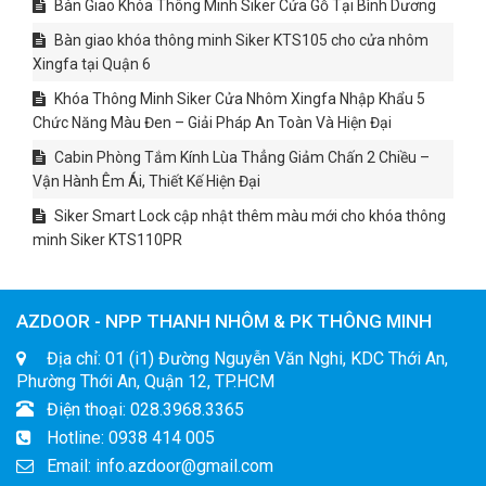
Bàn Giao Khóa Thông Minh Siker Cửa Gỗ Tại Bình Dương
Bàn giao khóa thông minh Siker KTS105 cho cửa nhôm
Xingfa tại Quận 6
Khóa Thông Minh Siker Cửa Nhôm Xingfa Nhập Khẩu 5
Chức Năng Màu Đen – Giải Pháp An Toàn Và Hiện Đại
Cabin Phòng Tắm Kính Lùa Thẳng Giảm Chấn 2 Chiều –
Vận Hành Êm Ái, Thiết Kế Hiện Đại
Siker Smart Lock cập nhật thêm màu mới cho khóa thông
minh Siker KTS110PR
AZDOOR - NPP THANH NHÔM & PK THÔNG MINH
Địa chỉ: 01 (i1) Đường Nguyễn Văn Nghi, KDC Thới An,
Phường Thới An, Quận 12, TP.HCM
Điện thoại: 028.3968.3365
Hotline: 0938 414 005
Email: info.azdoor@gmail.com