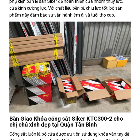
phụ kiện bản lề sàn Siker để hoàn thiện cửa nhôm thủy lực,
cửa kính cường lực. Với chất liệu bền bỉ, chịu lực tốt, bộ sản
phẩm này đảm bảo sự vận hành êm ái và tuổi thọ cao.
Bàn Giao Khóa cổng sắt Siker KTC300-2 cho
chị chủ xinh đẹp tại Quận Tân Bình
Cổng sắt luôn là bộ cửa được ưu tiên sử dụng khóa vân tay để