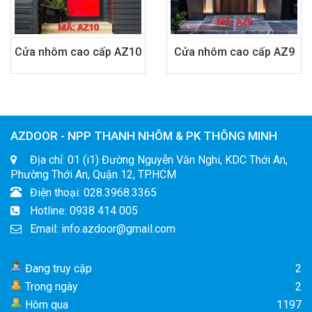
Cửa nhôm cao cấp AZ10
Cửa nhôm cao cấp AZ9
AZDOOR - NPP THANH NHÔM & PK THÔNG MINH
Địa chỉ: 01 (i1) Đường Nguyễn Văn Nghi, KDC Thới An,
Phường Thới An, Quận 12, TP.HCM
Điện thoại: 028.3968.3365
Hotline: 0938 414 005
Email: info.azdoor@gmail.com
Đang truy cập
2
Trong ngày
2
Hôm qua
1197