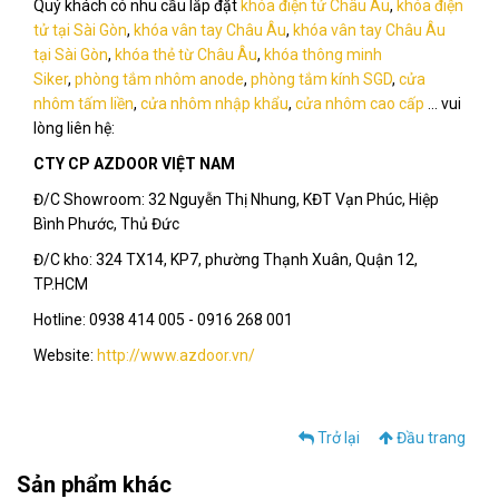
Quý khách có nhu cầu lắp đặt
khóa điện tử Châu Âu
,
khóa điện
tử tại Sài Gòn
,
khóa vân tay Châu Âu
,
khóa vân tay Châu Âu
tại Sài Gòn
,
khóa thẻ từ Châu Âu
,
khóa thông minh
Siker
,
phòng tắm nhôm anod
e
,
phòng tắm kính SGD
,
cửa
nhôm tấm liền
,
cửa nhôm nhập khẩu
,
cửa nhôm cao cấp
... vui
lòng liên hệ:
CTY CP AZDOOR VIỆT NAM
Đ/C Showroom: 32 Nguyễn Thị Nhung, KĐT Vạn Phúc, Hiệp
Bình Phước, Thủ Đức
Đ/C kho: 324 TX14, KP7, phường Thạnh Xuân, Quận 12,
TP.HCM
Hotline: 0938 414 005 - 0916 268 001
Website:
http://www.azdoor.vn
/
Trở lại
Đầu trang
Sản phẩm khác