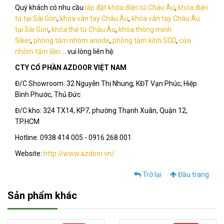
Quý khách có nhu cầu
lắp đặt khóa điện tử Châu Âu
,
khóa điện
tử tại Sài Gòn
,
khóa vân tay Châu Âu
,
khóa vân tay Châu Âu
tại Sài Gòn
,
khóa thẻ từ Châu Âu
,
khóa thông minh
Siker
,
phòng tắm nhôm anode
,
phòng tắm kính SGD
,
cửa
nhôm tấm liền
.. vui lòng liên hệ:
CTY CỔ PHẦN AZDOOR VIỆT NAM
Đ/C Showroom: 32 Nguyễn Thị Nhung, KĐT Vạn Phúc, Hiệp
Bình Phước, Thủ Đức
Đ/C kho: 324 TX14, KP7, phường Thạnh Xuân, Quận 12,
TP.HCM
Hotline: 0938 414 005 - 0916 268 001
Website:
http://www.azdoor.vn/
Trở lại
Đầu trang
Sản phẩm khác