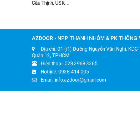
Cầu Thịnh, USK, ..
AZDOOR - NPP THANH NHÔM & PK THÔNG 
Địa chỉ: 01 (i1) Đường Nguyễn Văn Nghi, KDC 
Quận 12, TP.HCM
Điện thoại: 028.3968.3365
Hotline: 0938 414 005
Email: info.azdoor@gmail.com