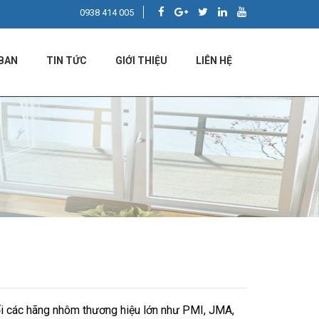
0938 414 005
BAN
TIN TỨC
GIỚI THIỆU
LIÊN HỆ
ối các hãng nhôm thương hiệu lớn như PMI, JMA,